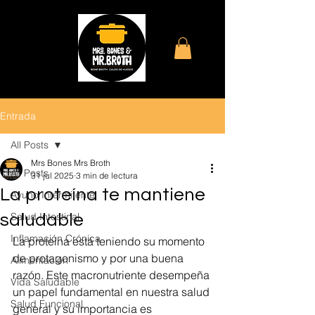
Entrada
All Posts
Mrs Bones Mrs Broth
All Posts
31 jul 2025
3 min de lectura
La proteína te mantiene
Ayuno Intermitente
Salud Intestinal
saludable
Inflamación Crónica
La proteína está teniendo su momento 
de protagonismo y por una buena 
Alimentación
razón. Este macronutriente desempeña 
Vida Saludable
un papel fundamental en nuestra salud 
Salud Funcional
general y su importancia es 