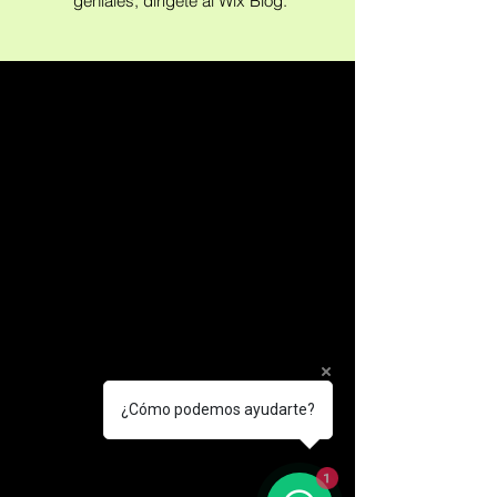
geniales, dirígete al Wix Blog.
Nueva actividad en
la tienda
Normas de higiene
Párrafo. Haz clic aquí para agregar tu
texto y editar. Permite que tus usuarios
¿Cómo podemos ayudarte?
te conozcan.
1