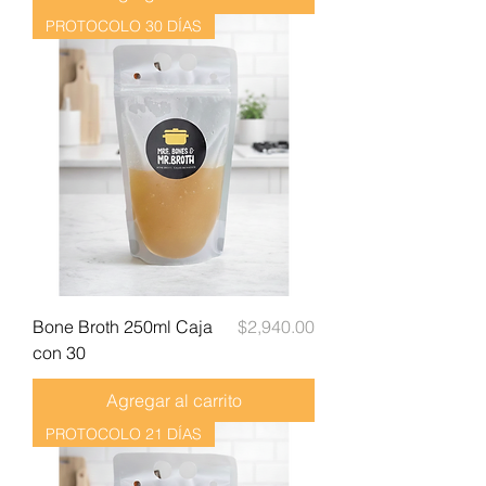
PROTOCOLO 30 DÍAS
Precio
Bone Broth 250ml Caja
$2,940.00
con 30
Agregar al carrito
PROTOCOLO 21 DÍAS