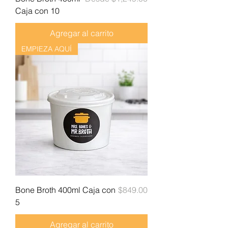
Caja con 10
Agregar al carrito
EMPIEZA AQUÍ
Precio
Bone Broth 400ml Caja con
$849.00
5
Agregar al carrito