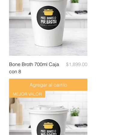
Precio
Bone Broth 700ml Caja
$1,899.00
con 8
Agregar al carrito
MEJOR VALOR