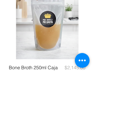
Precio
Bone Broth 250ml Caja
$2,145.00
con 21
Agregar al carrito
CREA EL HÁBITO