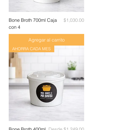
Precio
Bone Broth 700ml Caja
$1,030.00
con 4
Agregar al carrito
AHORRA CADA MES
Precio de oferta
Bone Broth 400ml
Desde
$1,249.00